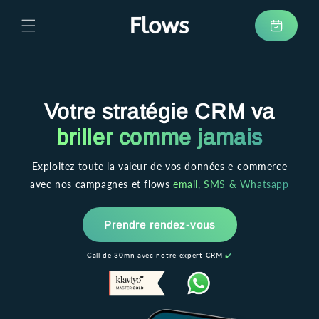
et
passer
au
Prendre
contenu
rendez-
vous
Votre stratégie CRM va
briller comme jamais
Exploitez toute la valeur de vos données e-commerce
avec nos campagnes et flows
email, SMS & Whatsapp
Prendre rendez-vous
Call de 30mn avec notre expert CRM
✔️