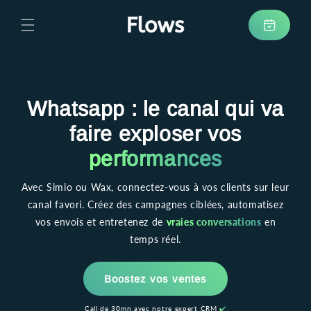
et
passer
au
Prendre
contenu
rendez-
vous
Whatsapp : le canal qui va
faire exploser vos
performances
Avec Simio ou Wax, connectez-vous à vos clients sur leur
canal favori. Créez des campagnes ciblées, automatisez
vos envois et entretenez de
vraies conversations
en
temps réel.
Boostez vos ventes
Call de 30mn avec notre expert CRM
✔️