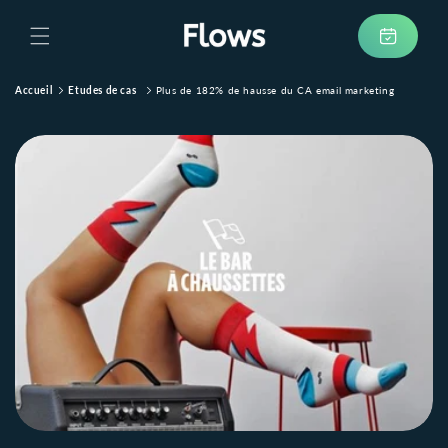
et
passer
au
Prendre
contenu
rendez-
vous
Accueil
Etudes de cas
Plus de 182% de hausse du CA email marketing